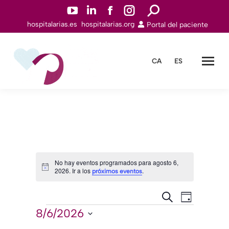
YouTuben
Linkedinn
Facebookn
Instagramn
Buscar:
hospitalarias.es
hospitalarias.org
Portal del paciente
abre
abre
abre
abre
en
en
en
en
una
una
una
una
CA
ES
nueva
nueva
nueva
nueva
ventana
ventana
ventana
ventana
No hay eventos programados para agosto 6,
2026. Ir a los
.
Aviso
próximos eventos
Navegación
Navegac
Buscar
Día
de
Eventos
de
8/6/2026
Seleccionar
vistas
búsqueda