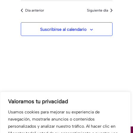
fecha.
de
y
Día anterior
Siguiente día
Evento
vistas
de
Suscribirse al calendario
Eventos
Valoramos tu privacidad
Usamos cookies para mejorar su experiencia de
navegación, mostrarle anuncios o contenidos
personalizados y analizar nuestro tráfico. Al hacer clic en