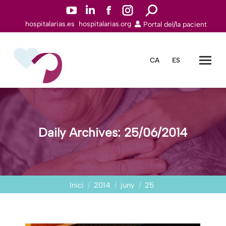
YouTube
Linkedin
Facebook
Instagram
Search:
hospitalarias.es
hospitalarias.org
Portal del/la pacient
page
page
page
page
opens
opens
opens
opens
in
in
in
in
CA
ES
new
new
new
new
window
window
window
window
Daily Archives:
25/06/2014
You are here:
Inici
2014
juny
25