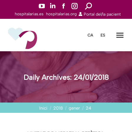
YouTube
Linkedin
Facebook
Instagram
Search:
hospitalarias.es
hospitalarias.org
Portal del/la pacient
page
page
page
page
opens
opens
opens
opens
in
in
in
in
CA
ES
new
new
new
new
window
window
window
window
Daily Archives:
24/01/2018
You are here:
Inici
2018
gener
24