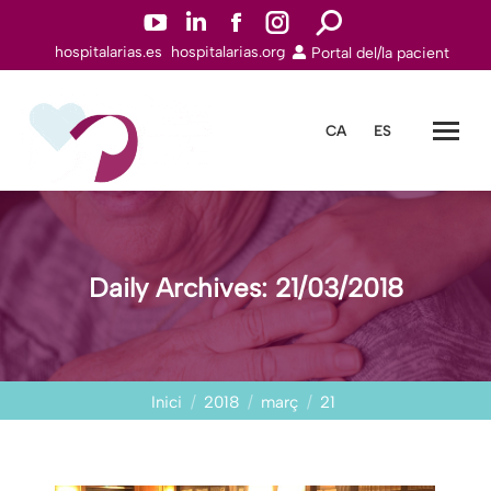
YouTube
Linkedin
Facebook
Instagram
Search:
hospitalarias.es
hospitalarias.org
Portal del/la pacient
page
page
page
page
opens
opens
opens
opens
in
in
in
in
CA
ES
new
new
new
new
window
window
window
window
Daily Archives:
21/03/2018
You are here:
Inici
2018
març
21