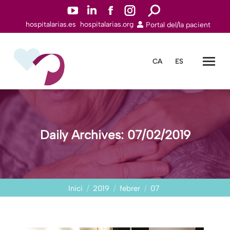
YouTube
Linkedin
Facebook
Instagram
Search:
hospitalarias.es
hospitalarias.org
Portal del/la pacient
page
page
page
page
opens
opens
opens
opens
in
in
in
in
CA
ES
new
new
new
new
window
window
window
window
Daily Archives:
07/02/2019
You are here:
Inici
2019
febrer
07