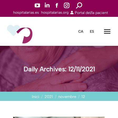
YouTube
Linkedin
Facebook
Instagram
Search:
hospitalarias.es
hospitalarias.org
Portal del/la pacient
page
page
page
page
opens
opens
opens
opens
in
in
in
in
CA
ES
new
new
new
new
window
window
window
window
Daily Archives:
12/11/2021
You are here:
Inici
2021
novembre
12