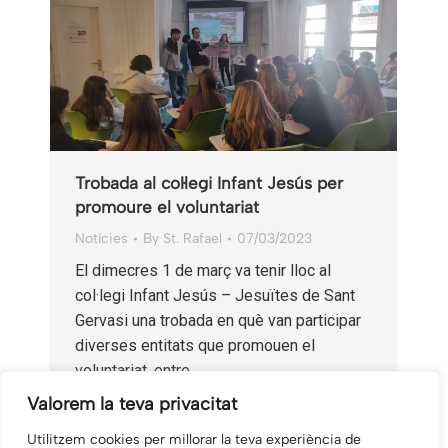
Trobada al col·legi Infant Jesús per
promoure el voluntariat
Notícies
By
St. Rafael
07/03/2023
El dimecres 1 de març va tenir lloc al
col·legi Infant Jesús – Jesuïtes de Sant
Gervasi una trobada en què van participar
diverses entitats que promouen el
voluntariat, entre…
Valorem la teva privacitat
Utilitzem cookies per millorar la teva experiència de