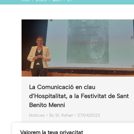
La Comunicació en clau
d’Hospitalitat, a la Festivitat de Sant
Benito Menni
Notícies
By
St. Rafael
27/04/2023
Amb motiu de la celebració de la Festivitat de
Valorem la teva privacitat
Sant Benito Menni, Inmaculada Garrido, directora