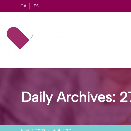
CA
ES
Daily Archives:
2
You are here:
Inici
2023
abril
27