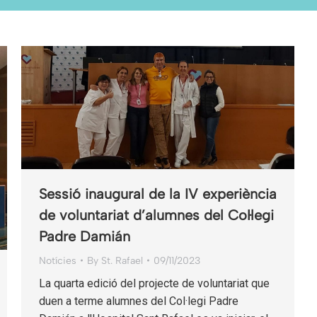
Sessió inaugural de la IV experiència
de voluntariat d’alumnes del Col·legi
Padre Damián
Notícies
By
St. Rafael
09/11/2023
La quarta edició del projecte de voluntariat que
duen a terme alumnes del Col·legi Padre