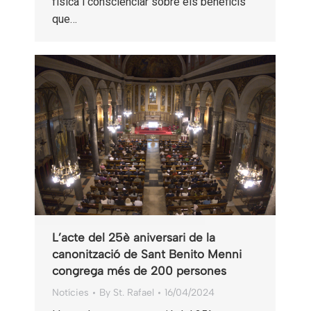
física i conscienciar sobre els beneficis
que…
L’acte del 25è aniversari de la
canonització de Sant Benito Menni
congrega més de 200 persones
Notícies
By
St. Rafael
16/04/2024