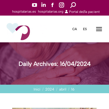
YouTube
Linkedin
Facebook
Instagram
Search:
hospitalarias.es
hospitalarias.org
Portal del/la pacient
page
page
page
page
opens
opens
opens
opens
in
in
in
in
CA
ES
new
new
new
new
window
window
window
window
Daily Archives:
16/04/2024
You are here:
Inici
2024
abril
16