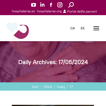
YouTube
Linkedin
Facebook
Instagram
Search:
hospitalarias.es
hospitalarias.org
Portal del/la pacient
page
page
page
page
opens
opens
opens
opens
in
in
in
in
CA
ES
new
new
new
new
window
window
window
window
Daily Archives:
17/05/2024
You are here:
Inici
2024
maig
17