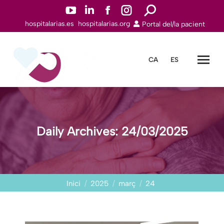
YouTube
Linkedin
Facebook
Instagram
Search:
hospitalarias.es
hospitalarias.org
Portal del/la pacient
page
page
page
page
opens
opens
opens
opens
in
in
in
in
CA
ES
new
new
new
new
window
window
window
window
Daily Archives:
24/03/2025
You are here:
Inici
2025
març
24