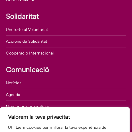
Solidaritat
Uneix-te al Voluntariat
Accions de Solidaritat
Cooperació Internacional
Comunicació
Notícies
Agenda
Memòries corporatives
Valorem la teva privacitat
Departament de comunicació
Utilitzem cookies per millorar la teva experiència de