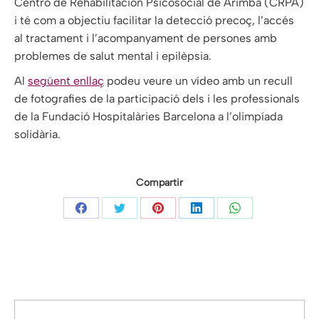
Centro de Rehabilitación Psicosocial de Arimba (CRPA)
i té com a objectiu facilitar la detecció precoç, l’accés
al tractament i l’acompanyament de persones amb
problemes de salut mental i epilèpsia.
Al
següent enllaç
podeu veure un vídeo amb un recull
de fotografies de la participació dels i les professionals
de la Fundació Hospitalàries Barcelona a l’olimpíada
solidària.
Compartir
Share
Share
Share
Share
Share
on
on
on
on
on
Facebook
Twitter
Pinterest
LinkedIn
WhatsApp