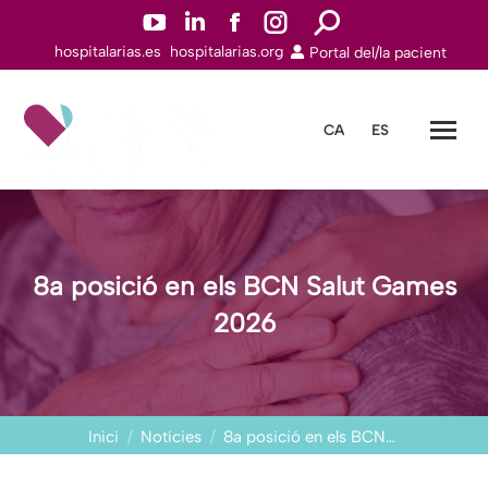
YouTube
Linkedin
Facebook
Instagram
Search:
hospitalarias.es
hospitalarias.org
Portal del/la pacient
page
page
page
page
opens
opens
opens
opens
in
in
in
in
CA
ES
new
new
new
new
window
window
window
window
8a posició en els BCN Salut Games
2026
You are here:
Inici
Notícies
8a posició en els BCN…