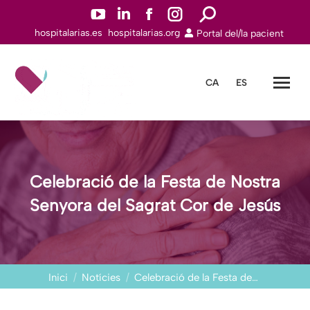
YouTube
Linkedin
Facebook
Instagram
Search:
hospitalarias.es
hospitalarias.org
Portal del/la pacient
page
page
page
page
opens
opens
opens
opens
in
in
in
in
CA
ES
new
new
new
new
window
window
window
window
Celebració de la Festa de Nostra
Senyora del Sagrat Cor de Jesús
You are here:
Inici
Notícies
Celebració de la Festa de…