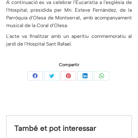
A continuació es va celebrar l'Eucaristia a l'església de
l'Hospital, presidida per Mn. Esteve Fernández, de la
Parròquia d'Olesa de Montserrat, amb acompanyament
musical de la Coral d'Olesa.
L'acte va finalitzar amb un aperitiu commemoratiu al
jardí de l'Hospital Sant Rafael.
Compartir
Share
Share
Share
Share
Share
on
on
on
on
on
Facebook
Twitter
Pinterest
LinkedIn
WhatsApp
També et pot interessar