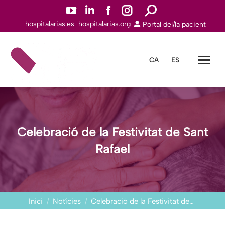
YouTube
Linkedin
Facebook
Instagram
Search:
hospitalarias.es
hospitalarias.org
Portal del/la pacient
page
page
page
page
opens
opens
opens
opens
in
in
in
in
CA
ES
new
new
new
new
window
window
window
window
Celebració de la Festivitat de Sant
Rafael
You are here:
Inici
Notícies
Celebració de la Festivitat de…