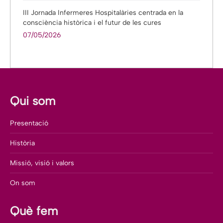
III Jornada Infermeres Hospitalàries centrada en la
consciència històrica i el futur de les cures
07/05/2026
Qui som
Presentació
Història
Missió, visió i valors
On som
Què fem