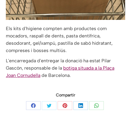
Els kits d'higiene compten amb productes com
mocadors, raspall de dents, pasta dentífrica,
desodorant, gel/xampú, pastilla de sabó hidratant,
compreses i bosses multiús.
L'encarregada d'entregar la donació ha estat Pilar
Gascón, responsable de la
botiga situada a la Plaça
Joan Cornudella
de Barcelona.
Compartir
Share
Share
Share
Share
Share
on
on
on
on
on
Facebook
Twitter
Pinterest
LinkedIn
WhatsApp