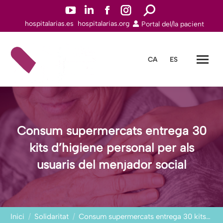
YouTube
Linkedin
Facebook
Instagram
Search:
hospitalarias.es
hospitalarias.org
Portal del/la pacient
page
page
page
page
opens
opens
opens
opens
in
in
in
in
CA
ES
new
new
new
new
window
window
window
window
Consum supermercats entrega 30
kits d’higiene personal per als
usuaris del menjador social
You are here:
Inici
Solidaritat
Consum supermercats entrega 30 kits…