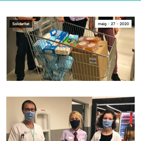
Solidaritat
maig
27
2020