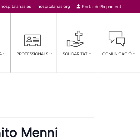
:
hospitalarias.es
hospitalarias.org
Portal del/la pacient
A
PROFESSIONALS
SOLIDARITAT
COMUNICACIÓ
nito Menni