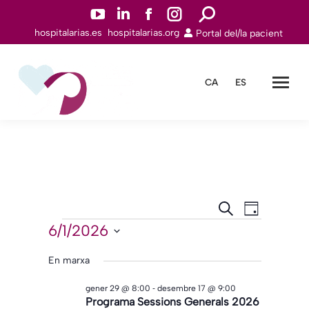
YouTube
Linkedin
Facebook
Instagram
Search:
hospitalarias.es
hospitalarias.org
Portal del/la pacient
page
page
page
page
opens
opens
opens
opens
in
in
in
in
CA
ES
new
new
new
new
window
window
window
window
Navegació
Navegac
Cerca
Dia
de
Esdeveniments
visual
6/1/2026
Selecciona
visualitz
i
una
En marxa
Esdeven
cerca
data.
-
gener 29 @ 8:00
desembre 17 @ 9:00
d'Esdeveni
Programa Sessions Generals 2026