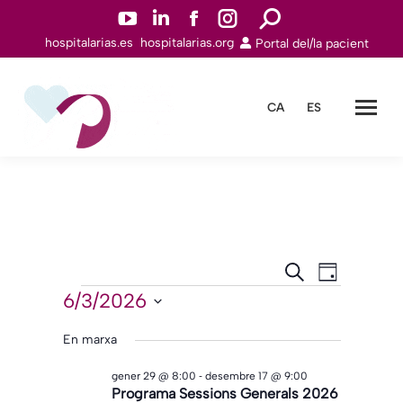
YouTube
Linkedin
Facebook
Instagram
Search:
hospitalarias.es
hospitalarias.org
Portal del/la pacient
page
page
page
page
opens
opens
opens
opens
in
in
in
in
CA
ES
new
new
new
new
window
window
window
window
Navegació
Navegac
Cerca
Dia
de
Esdeveniments
visual
6/3/2026
Selecciona
visualitz
i
una
En marxa
Esdeven
cerca
data.
-
gener 29 @ 8:00
desembre 17 @ 9:00
d'Esdeveni
Programa Sessions Generals 2026