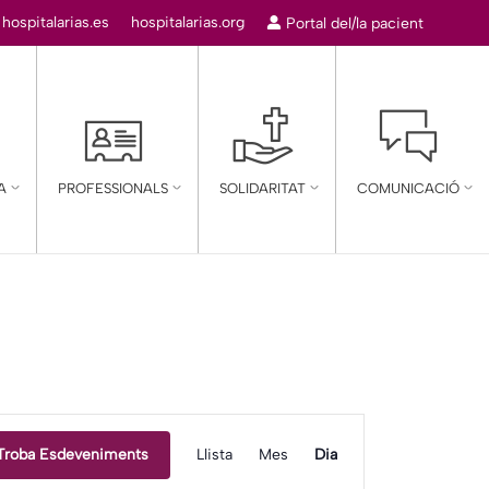
:
hospitalarias.es
hospitalarias.org
Portal del/la pacient
A
PROFESSIONALS
SOLIDARITAT
COMUNICACIÓ
Navegació
Troba Esdeveniments
Llista
Mes
Dia
de