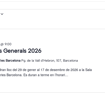
ts
 @ 9:00
s Generals 2026
ries Barcelona
Pg. de la Vall d'Hebron, 107, Barcelona
ran lloc del 29 de gener al 17 de desembre de 2026 a la Sala
àries Barcelona. Es duran a terme en l’horari…