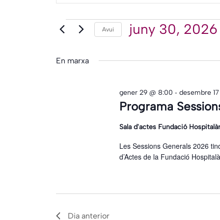
paraula
i
clau.
Esdevenimen
juny 30, 2026
Avui
Selecciona
Cerqueu
cerca
una
Esdeveniments
data.
d'Esdeveniments
per
En marxa
paraula
clau.
-
gener 29 @ 8:00
desembre 17
Programa Session
Sala d'actes Fundació Hospitalà
Les Sessions Generals 2026 tind
d’Actes de la Fundació Hospital
Dia anterior