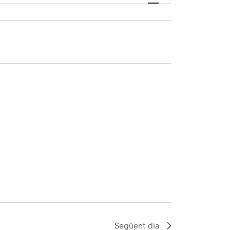
visualitzacions
Esdeveniment
Següent dia