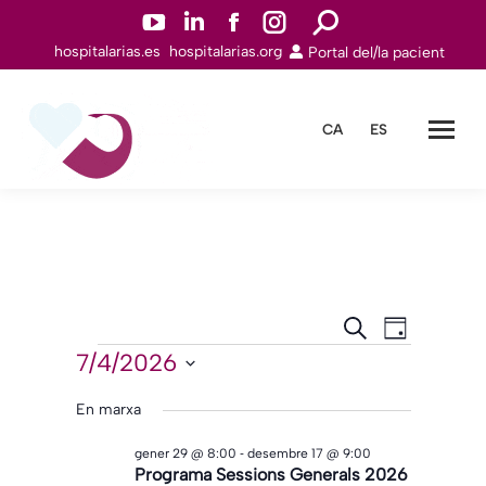
YouTube
Linkedin
Facebook
Instagram
Search:
hospitalarias.es
hospitalarias.org
Portal del/la pacient
page
page
page
page
opens
opens
opens
opens
in
in
in
in
CA
ES
new
new
new
new
window
window
window
window
Navegació
Navegac
Cerca
Dia
de
Esdeveniments
visual
7/4/2026
Selecciona
visualitz
i
una
En marxa
Esdeven
cerca
data.
-
gener 29 @ 8:00
desembre 17 @ 9:00
d'Esdeveni
Programa Sessions Generals 2026