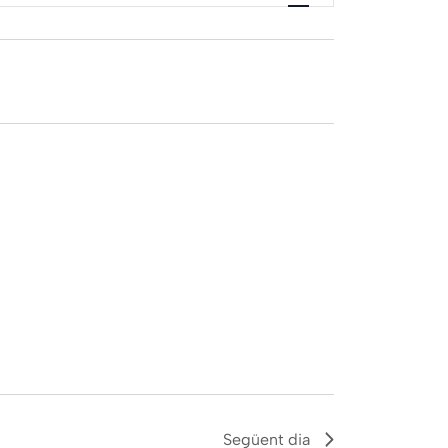
visualitzacions
Esdeveniment
Següent dia