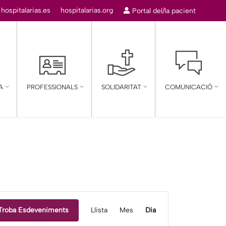
:
hospitalarias.es
hospitalarias.org
Portal del/la pacient
A
PROFESSIONALS
SOLIDARITAT
COMUNICACIÓ
Navegació
Troba Esdeveniments
Llista
Mes
Dia
de