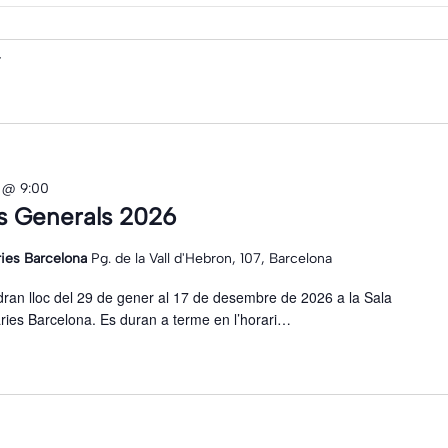
ts
 @ 9:00
s Generals 2026
ries Barcelona
Pg. de la Vall d'Hebron, 107, Barcelona
ran lloc del 29 de gener al 17 de desembre de 2026 a la Sala
àries Barcelona. Es duran a terme en l’horari…