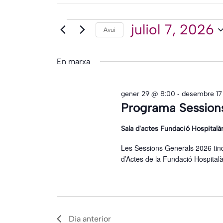
paraula
i
clau.
Esdevenimen
juliol 7, 2026
Avui
Selecciona
Cerqueu
cerca
una
Esdeveniments
data.
d'Esdeveniments
per
En marxa
paraula
clau.
-
gener 29 @ 8:00
desembre 17
Programa Session
Sala d'actes Fundació Hospitalà
Les Sessions Generals 2026 tind
d’Actes de la Fundació Hospital
Dia anterior