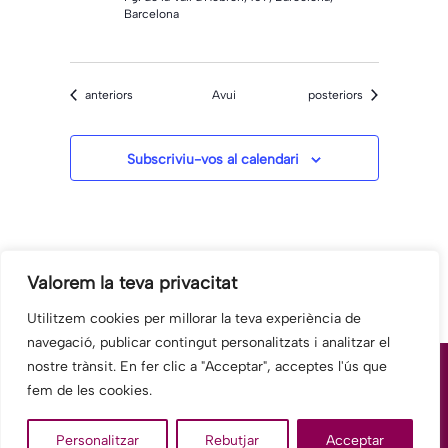
Barcelona
Esdeveniments
Esdeveniments
anteriors
Avui
posteriors
Subscriviu-vos al calendari
Valorem la teva privacitat
Utilitzem cookies per millorar la teva experiència de
navegació, publicar contingut personalitzats i analitzar el
nostre trànsit. En fer clic a "Acceptar", acceptes l'ús que
fem de les cookies.
© 2025 Fundació Hospitalàries Barcelona-Hospital General, antic
Personalitzar
Rebutjar
Acceptar
Hospital Sant Rafael.