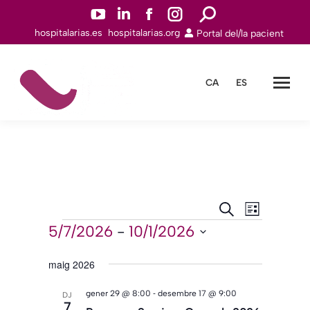
YouTube
Linkedin
Facebook
Instagram
Search:
hospitalarias.es
hospitalarias.org
Portal del/la pacient
page
page
page
page
opens
opens
opens
opens
in
in
in
in
CA
ES
new
new
new
new
window
window
window
window
Navegació
Navegac
Cerca
Llista
de
Esdeveniments
visual
5/7/2026
 - 
10/1/2026
Selecciona
visualitz
i
una
maig 2026
Esdeven
cerca
data.
d'Esdeveni
-
gener 29 @ 8:00
desembre 17 @ 9:00
DJ
7