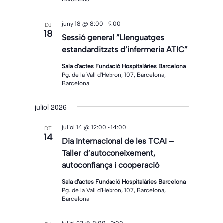
-
juny 18 @ 8:00
9:00
DJ
18
Sessió general ”Llenguatges
estandarditzats d’infermeria ATIC”
Sala d'actes Fundació Hospitalàries Barcelona
Pg. de la Vall d'Hebron, 107, Barcelona,
Barcelona
juliol 2026
-
juliol 14 @ 12:00
14:00
DT
14
Dia Internacional de les TCAI –
Taller d’autoconeixement,
autoconfiança i cooperació
Sala d'actes Fundació Hospitalàries Barcelona
Pg. de la Vall d'Hebron, 107, Barcelona,
Barcelona
-