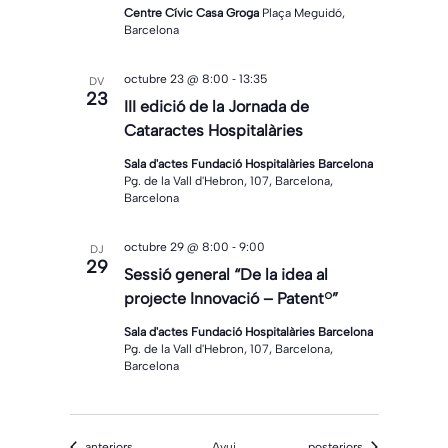
Centre Cívic Casa Groga
Plaça Meguidó,
Barcelona
-
octubre 23 @ 8:00
13:35
DV
23
III edició de la Jornada de
Cataractes Hospitalàries
Sala d'actes Fundació Hospitalàries Barcelona
Pg. de la Vall d'Hebron, 107, Barcelona,
Barcelona
-
octubre 29 @ 8:00
9:00
DJ
29
Sessió general “De la idea al
projecte Innovació – Patent®”
Sala d'actes Fundació Hospitalàries Barcelona
Pg. de la Vall d'Hebron, 107, Barcelona,
Barcelona
Esdeveniments
Esdeveniments
anteriors
Avui
posteriors