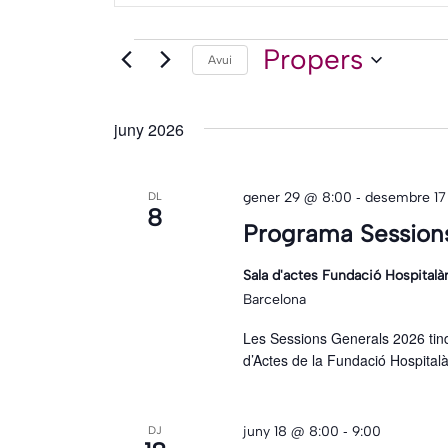
paraula
i
clau.
Esdevenimen
Propers
Avui
Selecciona
Cerqueu
cerca
una
Esdeveniments
data.
d'Esdeveniments
per
juny 2026
paraula
clau.
-
gener 29 @ 8:00
desembre 17
DL
8
Programa Session
Sala d'actes Fundació Hospitalà
Barcelona
Les Sessions Generals 2026 tind
d’Actes de la Fundació Hospital
-
juny 18 @ 8:00
9:00
DJ