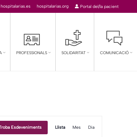
:
hospitalarias.es
hospitalarias.org
Portal del/la pacient
A
PROFESSIONALS
SOLIDARITAT
COMUNICACIÓ
Navegació
Troba Esdeveniments
Llista
Mes
Dia
de