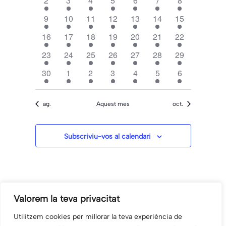
2
3
4
5
6
7
8
esdeveniment
esdeveniment
esdeveniment
esdeveniment
esdeveniment
esdeveniment
esdevenimen
9
10
11
12
13
14
15
1
1
1
1
1
1
1
esdeveniment
esdeveniment
esdeveniment
esdeveniment
esdeveniment
esdeveniment
esdevenimen
16
17
18
19
20
21
22
1
1
1
1
1
1
1
esdeveniment
esdeveniment
esdeveniment
esdeveniment
esdeveniment
esdeveniment
esdevenimen
23
24
25
26
27
28
29
1
1
1
3
2
1
1
esdeveniment
esdeveniment
esdeveniment
esdeveniments
esdeveniments
esdeveniment
esdevenimen
30
1
2
3
4
5
6
1
1
1
1
1
1
1
esdeveniment
esdeveniment
esdeveniment
esdeveniment
esdeveniment
esdeveniment
esdevenimen
ag.
Aquest mes
oct.
Subscriviu-vos al calendari
Valorem la teva privacitat
Utilitzem cookies per millorar la teva experiència de