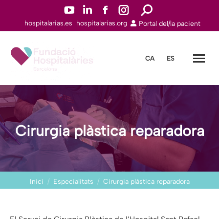
YouTube
Linkedin
Facebook
Instagram
Search:
hospitalarias.es
hospitalarias.org
Portal del/la pacient
page
page
page
page
opens
opens
opens
opens
in
in
in
in
CA
ES
new
new
new
new
window
window
window
window
Cirurgia plàstica reparadora
You are here:
Inici
Especialitats
Cirurgia plàstica reparadora