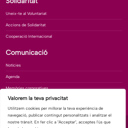
Solidaritat
Uneix-te al Voluntariat
Accions de Solidaritat
Cooperació Internacional
Comunicació
Notícies
Agenda
Memòries corporatives
Valorem la teva privacitat
Departament de comunicació
Utilitzem cookies per millorar la teva experiència de
navegació, publicar contingut personalitzats i analitzar el
nostre trànsit. En fer clic a "Acceptar", acceptes l'ús que