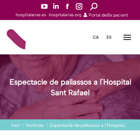
YouTube
Linkedin
Facebook
Instagram
Search:
hospitalarias.es
hospitalarias.org
Portal del/la pacient
page
page
page
page
opens
opens
opens
opens
in
in
in
in
CA
ES
new
new
new
new
window
window
window
window
Espectacle de pallassos a l´Hospital
Sant Rafael
You are here:
Inici
Notícies
Espectacle de pallassos a l´Hospital…