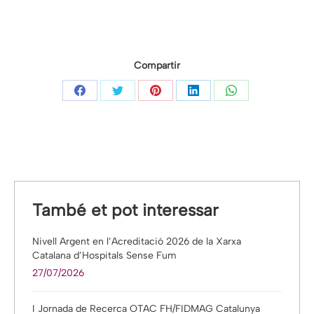
Compartir
Share
Share
Share
Share
Share
on
on
on
on
on
Facebook
Twitter
Pinterest
LinkedIn
WhatsApp
També et pot interessar
Nivell Argent en l’Acreditació 2026 de la Xarxa
Catalana d’Hospitals Sense Fum
27/07/2026
I Jornada de Recerca OTAC FH/FIDMAG Catalunya