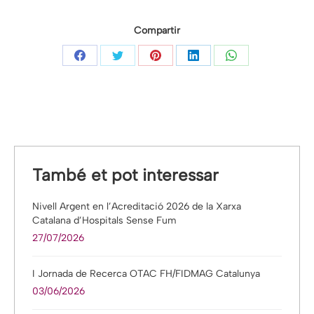
Compartir
Share
Share
Share
Share
Share
on
on
on
on
on
Facebook
Twitter
Pinterest
LinkedIn
WhatsApp
També et pot interessar
Nivell Argent en l’Acreditació 2026 de la Xarxa
Catalana d’Hospitals Sense Fum
27/07/2026
I Jornada de Recerca OTAC FH/FIDMAG Catalunya
03/06/2026