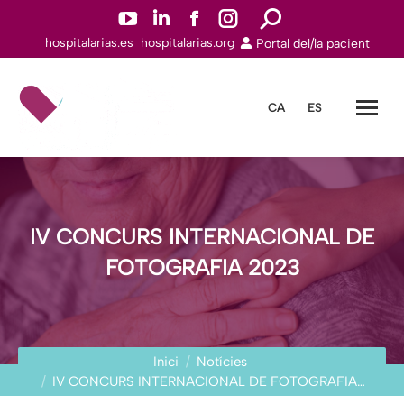
YouTube
Linkedin
Facebook
Instagram
Search:
hospitalarias.es
hospitalarias.org
Portal del/la pacient
page
page
page
page
opens
opens
opens
opens
in
in
in
in
CA
ES
new
new
new
new
window
window
window
window
IV CONCURS INTERNACIONAL DE
FOTOGRAFIA 2023
You are here:
Inici
Notícies
IV CONCURS INTERNACIONAL DE FOTOGRAFIA…