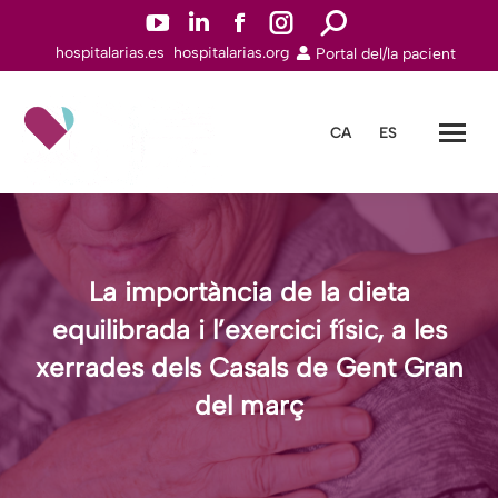
YouTube
Linkedin
Facebook
Instagram
Search:
hospitalarias.es
hospitalarias.org
Portal del/la pacient
page
page
page
page
opens
opens
opens
opens
in
in
in
in
CA
ES
new
new
new
new
window
window
window
window
La importància de la dieta
equilibrada i l’exercici físic, a les
xerrades dels Casals de Gent Gran
del març