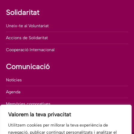
Solidaritat
Uneix-te al Voluntariat
Accions de Solidaritat
Cooperació Internacional
Comunicació
Notícies
Agenda
Memòries corporatives
Valorem la teva privacitat
Departament de comunicació
Utilitzem cookies per millorar la teva experiència de
navegació, publicar contingut personalitzats i analitzar el