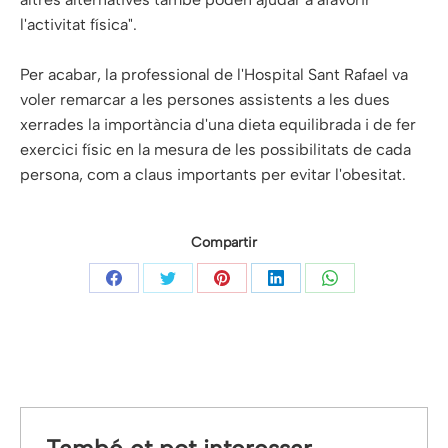
l'activitat física".
Per acabar, la professional de l'Hospital Sant Rafael va
voler remarcar a les persones assistents a les dues
xerrades la importància d'una dieta equilibrada i de fer
exercici físic en la mesura de les possibilitats de cada
persona, com a claus importants per evitar l'obesitat.
Compartir
Share
Share
Share
Share
Share
on
on
on
on
on
Facebook
Twitter
Pinterest
LinkedIn
WhatsApp