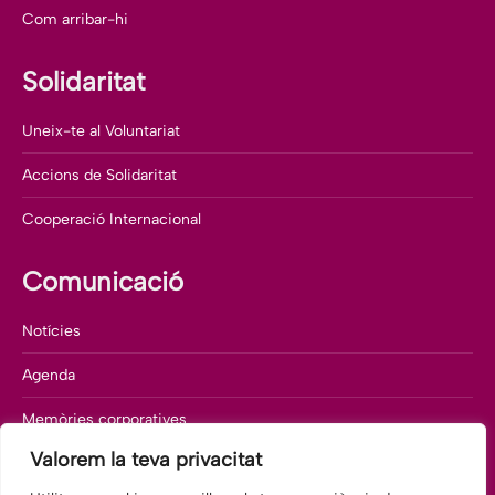
Com arribar-hi
Solidaritat
Uneix-te al Voluntariat
Accions de Solidaritat
Cooperació Internacional
Comunicació
Notícies
Agenda
Memòries corporatives
Valorem la teva privacitat
Departament de comunicació