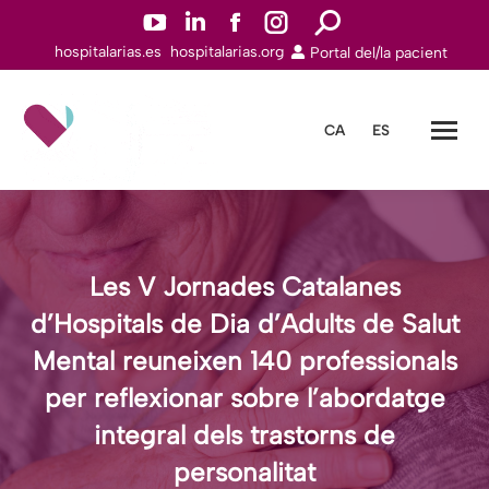
YouTube
Linkedin
Facebook
Instagram
Search:
hospitalarias.es
hospitalarias.org
Portal del/la pacient
page
page
page
page
opens
opens
opens
opens
in
in
in
in
CA
ES
new
new
new
new
window
window
window
window
Les V Jornades Catalanes
d’Hospitals de Dia d’Adults de Salut
Mental reuneixen 140 professionals
per reflexionar sobre l’abordatge
integral dels trastorns de
personalitat