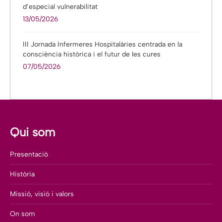
d’especial vulnerabilitat
13/05/2026
III Jornada Infermeres Hospitalàries centrada en la
consciència històrica i el futur de les cures
07/05/2026
Qui som
Presentació
Història
Missió, visió i valors
On som