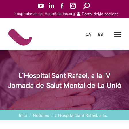
YouTube
Linkedin
Facebook
Instagram
Search:
hospitalarias.es
hospitalarias.org
Portal del/la pacient
page
page
page
page
opens
opens
opens
opens
in
in
in
in
CA
ES
new
new
new
new
window
window
window
window
L´Hospital Sant Rafael, a la IV
Jornada de Salut Mental de La Unió
You are here:
Inici
Notícies
L´Hospital Sant Rafael, a la…