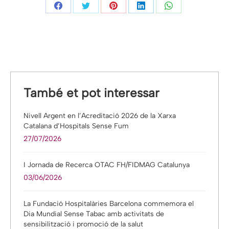
Share
Share
Share
Share
Share
on
on
on
on
on
Facebook
Twitter
Pinterest
LinkedIn
WhatsApp
També et pot interessar
Nivell Argent en l’Acreditació 2026 de la Xarxa
Catalana d’Hospitals Sense Fum
27/07/2026
I Jornada de Recerca OTAC FH/FIDMAG Catalunya
03/06/2026
La Fundació Hospitalàries Barcelona commemora el
Dia Mundial Sense Tabac amb activitats de
sensibilització i promoció de la salut