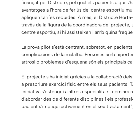
finançat pel Districte, pel qual els pacients a qui s'
avantatges a l'hora de fer ús del centre esportiu muni
apliquen tarifes reduïdes. A més, el Districte Horta
través de la figura de la coordinadora del projecte,
centre esportiu, si hi assisteixen i amb quina freqüè
La prova pilot s'està centrant, sobretot, en pacients c
complicacions de la malaltia. Persones amb hipertens
artrosi o problemes d'esquena són els principals can
El projecte s'ha iniciat gràcies a la col·laboració d
a prescriure exercici físic entre els seus pacients. 
iniciativa s'estengui a altres especialitats, com ara
d'abordar des de diferents disciplines i els profes
pacient s'impliqui activament en el seu tractament”,