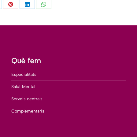
are
Share
Share
Share
on
on
on
itter
Pinterest
LinkedIn
WhatsApp
Què fem
Especialitats
Salut Mental
Serveis centrals
Complementaris