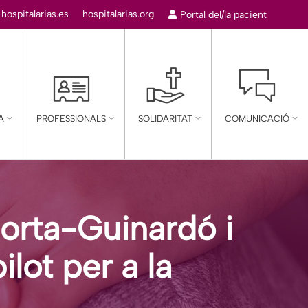
:
hospitalarias.es
hospitalarias.org
Portal del/la pacient
A
PROFESSIONALS
SOLIDARITAT
COMUNICACIÓ
’Horta-Guinardó i
lot per a la