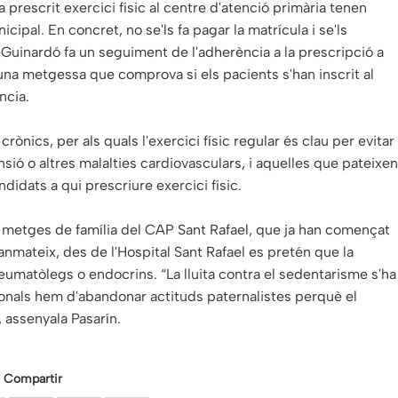
ha prescrit exercici físic al centre d'atenció primària tenen
cipal. En concret, no se'ls fa pagar la matrícula i se'ls
-Guinardó fa un seguiment de l'adherència a la prescripció a
 una metgessa que comprova si els pacients s'han inscrit al
ncia.
rònics, per als quals l'exercici físic regular és clau per evitar
ió o altres malalties cardiovasculars, i aquelles que pateixen
didats a qui prescriure exercici físic.
els metges de família del CAP Sant Rafael, que ja han començat
Tanmateix, des de l'Hospital Sant Rafael es pretén que la
 reumatòlegs o endocrins. “La lluita contra el sedentarisme s'ha
sionals hem d'abandonar actituds paternalistes perquè el
 assenyala Pasarín.
Compartir