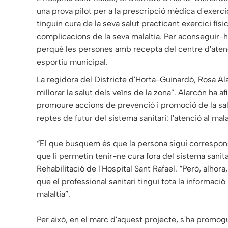
una prova pilot per a la prescripció mèdica d'exerci
tinguin cura de la seva salut practicant exercici físic
complicacions de la seva malaltia. Per aconseguir-h
perquè les persones amb recepta del centre d'atenció
esportiu municipal.
La regidora del Districte d'Horta-Guinardó, Rosa Ala
millorar la salut dels veïns de la zona”. Alarcón ha 
promoure accions de prevenció i promoció de la salut
reptes de futur del sistema sanitari: l'atenció al mala
“El que busquem és que la persona sigui corresponsab
que li permetin tenir-ne cura fora del sistema sanita
Rehabilitació de l'Hospital Sant Rafael. “Però, alho
que el professional sanitari tingui tota la informaci
malaltia”.
Per això, en el marc d'aquest projecte, s'ha promog