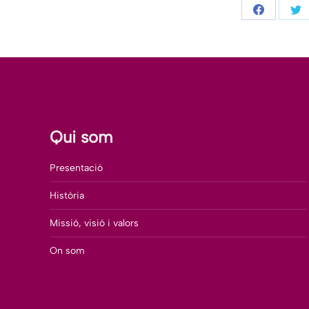
Share
Sh
on
on
Facebook
Tw
Qui som
Presentació
Història
Missió, visió i valors
On som