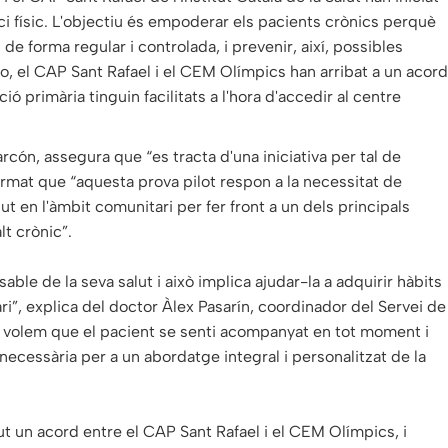
ci físic. L'objectiu és empoderar els pacients crònics perquè
 de forma regular i controlada, i prevenir, així, possibles
o, el CAP Sant Rafael i el CEM Olímpics han arribat a un acord
 primària tinguin facilitats a l'hora d'accedir al centre
rcón, assegura que “es tracta d'una iniciativa per tal de
afirmat que “aquesta prova pilot respon a la necessitat de
 en l'àmbit comunitari per fer front a un dels principals
lt crònic”.
le de la seva salut i això implica ajudar-la a adquirir hàbits
ri”, explica del doctor Àlex Pasarín, coordinador del Servei de
ra, volem que el pacient se senti acompanyat en tot moment i
ó necessària per a un abordatge integral i personalitzat de la
ut un acord entre el CAP Sant Rafael i el CEM Olímpics, i