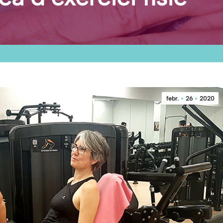
febr.
26
2020