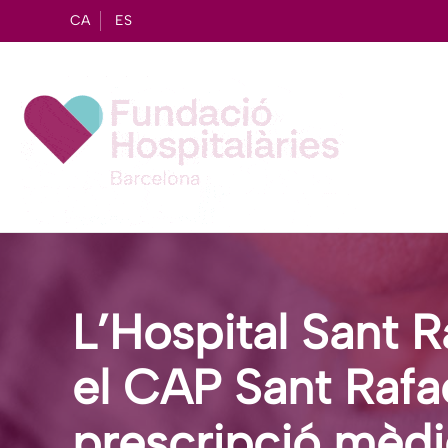
CA
ES
L’Hospital Sant R
el CAP Sant Rafae
prescripció mèdic