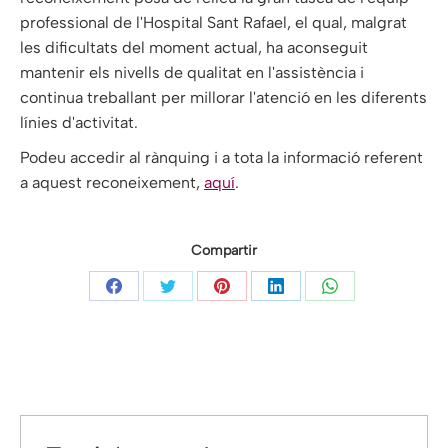
professional de l'Hospital Sant Rafael, el qual, malgrat
les dificultats del moment actual, ha aconseguit
mantenir els nivells de qualitat en l'assistència i
continua treballant per millorar l'atenció en les diferents
línies d'activitat.
Podeu accedir al rànquing i a tota la informació referent
a aquest reconeixement,
aquí
.
Compartir
Share
Share
Share
Share
Share
on
on
on
on
on
Facebook
Twitter
Pinterest
LinkedIn
WhatsApp