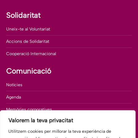
Solidaritat
Uneix-te al Voluntariat
Accions de Solidaritat
Cooperació Internacional
Comunicació
Notícies
Agenda
Memòries corporatives
Valorem la teva privacitat
Departament de comunicació
Utilitzem cookies per millorar la teva experiència de