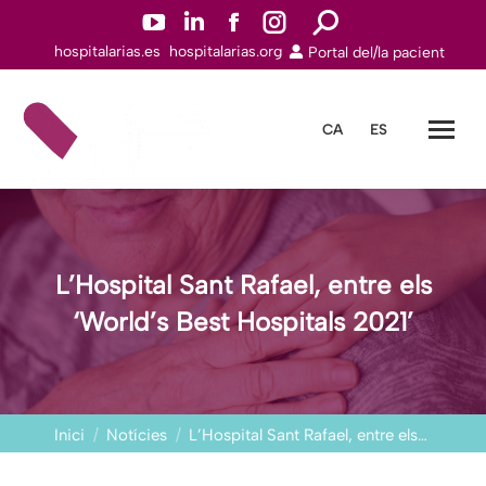
YouTube
Linkedin
Facebook
Instagram
Search:
hospitalarias.es
hospitalarias.org
Portal del/la pacient
page
page
page
page
opens
opens
opens
opens
in
in
in
in
CA
ES
new
new
new
new
window
window
window
window
L’Hospital Sant Rafael, entre els
‘World’s Best Hospitals 2021’
You are here:
Inici
Notícies
L’Hospital Sant Rafael, entre els…