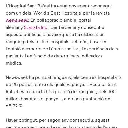
L'Hospital Sant Rafael ha estat novament reconegut
com un dels ‘World's Best Hospitals' per la revista
Newsweek
. En col·laboració amb el portal
alemany
Statista Inc
i per tercer any consecutiu,
aquesta publicació novaiorquesa ha elaborat un
rànquing dels millors hospitals del món, basat en
l'opinió d'experts de l'àmbit sanitari, l'experiència dels
pacients i en funció de determinats indicadors
mèdics.
Newsweek ha puntuat, enguany, els centres hospitalaris
de 25 països, entre els quals Espanya. L'Hospital Sant
Rafael es troba a la 56a posició del rànquing dels 100
millors hospitals espanyols, amb una puntuació del
68,72 %.
Haver obtingut, per segon any consecutiu, aquest
reconeixement posa de relleu la gran tasca de l'equip