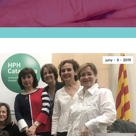
juny
3
2019