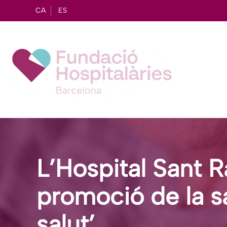
CA
ES
L’Hospital Sant R
promoció de la s
salut’