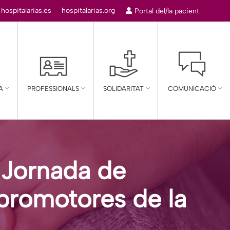
:
hospitalarias.es
hospitalarias.org
Portal del/la pacient
A
PROFESSIONALS
SOLIDARITAT
COMUNICACIÓ
V Jornada de
 promotores de la