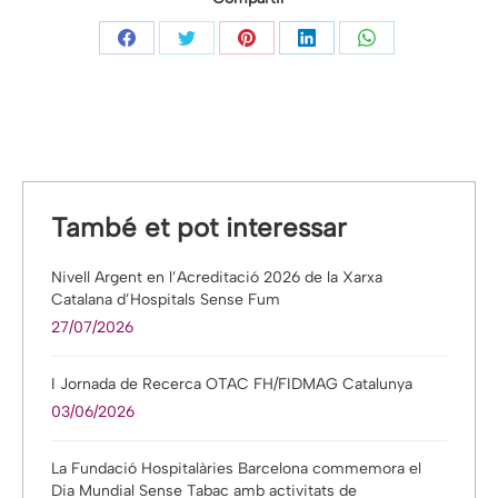
Share
Share
Share
Share
Share
on
on
on
on
on
Facebook
Twitter
Pinterest
LinkedIn
WhatsApp
També et pot interessar
Nivell Argent en l’Acreditació 2026 de la Xarxa
Catalana d’Hospitals Sense Fum
27/07/2026
I Jornada de Recerca OTAC FH/FIDMAG Catalunya
03/06/2026
La Fundació Hospitalàries Barcelona commemora el
Dia Mundial Sense Tabac amb activitats de