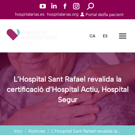
YouTube
Linkedin
Facebook
Instagram
Search:
hospitalarias.es
hospitalarias.org
Portal del/la pacient
page
page
page
page
opens
opens
opens
opens
in
in
in
in
CA
ES
new
new
new
new
window
window
window
window
L’Hospital Sant Rafael revalida la
certificació d’Hospital Actiu, Hospital
Segur
You are here:
Inici
Notícies
L’Hospital Sant Rafael revalida la…