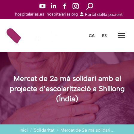
YouTube
Linkedin
Facebook
Instagram
Search:
hospitalarias.es
hospitalarias.org
Portal del/la pacient
page
page
page
page
opens
opens
opens
opens
in
in
in
in
CA
ES
new
new
new
new
window
window
window
window
Mercat de 2a mà solidari amb el
projecte d’escolarització a Shillong
(Índia)
You are here:
Inici
Solidaritat
Mercat de 2a mà solidari…