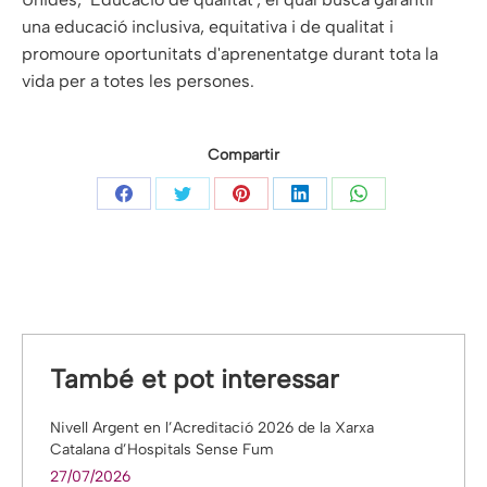
una educació inclusiva, equitativa i de qualitat i
promoure oportunitats d'aprenentatge durant tota la
vida per a totes les persones.
Compartir
Share
Share
Share
Share
Share
on
on
on
on
on
Facebook
Twitter
Pinterest
LinkedIn
WhatsApp
També et pot interessar
Nivell Argent en l’Acreditació 2026 de la Xarxa
Catalana d’Hospitals Sense Fum
27/07/2026