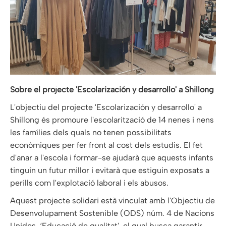
Sobre el projecte 'Escolarización y desarrollo' a Shillong
L'objectiu del projecte 'Escolarización y desarrollo' a
Shillong és promoure l'escolarització de 14 nenes i nens
les famílies dels quals no tenen possibilitats
econòmiques per fer front al cost dels estudis. El fet
d'anar a l'escola i formar-se ajudarà que aquests infants
tinguin un futur millor i evitarà que estiguin exposats a
perills com l'explotació laboral i els abusos.
Aquest projecte solidari està vinculat amb l'Objectiu de
Desenvolupament Sostenible (ODS) núm. 4 de Nacions
Unides, ‘Educació de qualitat', el qual busca garantir