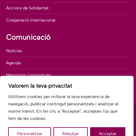
Accions de Solidaritat
Cooperació Internacional
Comunicació
Notícies
Agenda
Memòries corporatives
Valorem la teva privacitat
Departament de comunicació
Utilitzem cookies per millorar la teva experiència de
navegació, publicar contingut personalitzats i analitzar el
nostre trànsit. En fer clic a "Acceptar", acceptes l'ús que
fem de les cookies.
© 2025 Fundació Hospitalàries Barcelona-Hospital General, antic
Personalitzar
Rebutjar
Acceptar
Hospital Sant Rafael.