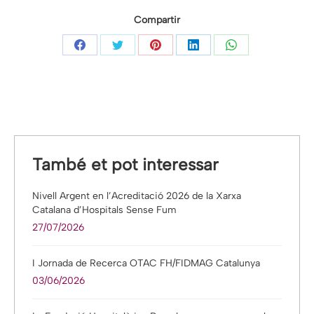
Compartir
Share
Share
Share
Share
Share
on
on
on
on
on
Facebook
Twitter
Pinterest
LinkedIn
WhatsApp
També et pot interessar
Nivell Argent en l’Acreditació 2026 de la Xarxa
Catalana d’Hospitals Sense Fum
27/07/2026
I Jornada de Recerca OTAC FH/FIDMAG Catalunya
03/06/2026