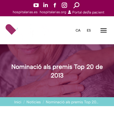
YouTube
Linkedin
Facebook
Instagram
Search:
hospitalarias.es
hospitalarias.org
Portal del/la pacient
page
page
page
page
opens
opens
opens
opens
in
in
in
in
CA
ES
new
new
new
new
window
window
window
window
Nominació als premis Top 20 de
2013
You are here:
Inici
Notícies
Nominació als premis Top 20…