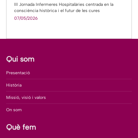
III Jornada Infermeres Hospitalàries centrada en la
consciència històrica i el futur de les cures
07/05/2026
Qui som
Presentació
Història
Missió, visió i valors
On som
Què fem