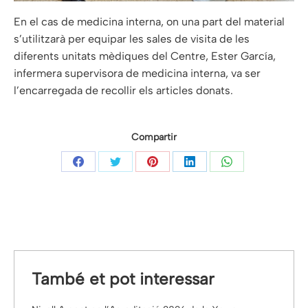
En el cas de medicina interna, on una part del material
s’utilitzarà per equipar les sales de visita de les
diferents unitats mèdiques del Centre, Ester García,
infermera supervisora de medicina interna, va ser
l’encarregada de recollir els articles donats.
Compartir
Share
Share
Share
Share
Share
on
on
on
on
on
Facebook
Twitter
Pinterest
LinkedIn
WhatsApp
També et pot interessar