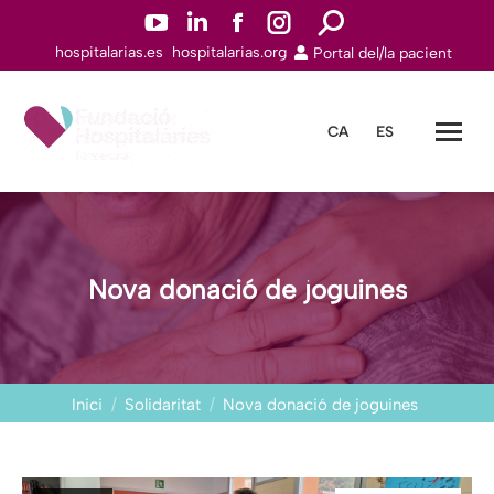
YouTube
Linkedin
Facebook
Instagram
Search:
hospitalarias.es
hospitalarias.org
Portal del/la pacient
page
page
page
page
opens
opens
opens
opens
in
in
in
in
CA
ES
new
new
new
new
window
window
window
window
Nova donació de joguines
You are here:
Inici
Solidaritat
Nova donació de joguines