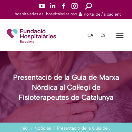
YouTube
Linkedin
Facebook
Instagram
Search:
hospitalarias.es
hospitalarias.org
Portal del/la pacient
page
page
page
page
opens
opens
opens
opens
in
in
in
in
CA
ES
new
new
new
new
window
window
window
window
Presentació de la Guia de Marxa
Nòrdica al Col·legi de
Fisioterapeutes de Catalunya
You are here:
Inici
Notícies
Presentació de la Guia de…