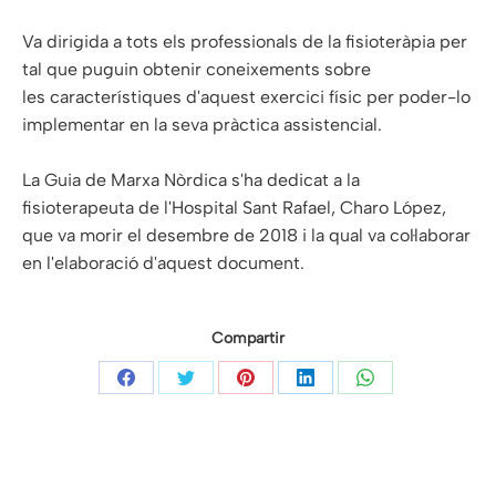
Va dirigida a tots els professionals de la fisioteràpia per
tal que puguin obtenir coneixements sobre
les característiques d'aquest exercici físic per poder-lo
implementar en la seva pràctica assistencial.
La Guia de Marxa Nòrdica s'ha dedicat a la
fisioterapeuta de l'Hospital Sant Rafael, Charo López,
que va morir el desembre de 2018 i la qual va col·laborar
en l'elaboració d'aquest document.
Compartir
Share
Share
Share
Share
Share
on
on
on
on
on
Facebook
Twitter
Pinterest
LinkedIn
WhatsApp