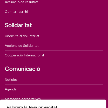
Avaluació de resultats
Com arribar-hi
Solidaritat
Uneix-te al Voluntariat
Accions de Solidaritat
Cooperació Internacional
Comunicació
Notícies
Agenda
Memòries corporatives
Valorem la teva privacitat