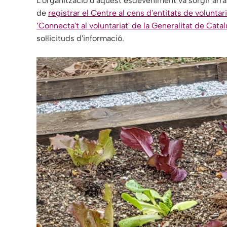
L'organització d'aquest esdeveniment va sorgir arran
de
registrar el Centre al cens d'entitats de volunta
‘Connecta't al voluntariat' de la Generalitat de Cata
sol·licituds d'informació.