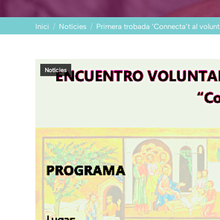
You are here:
Inici
Notícies
Primera trobada ‘Connecta’t al volunt
Notícies