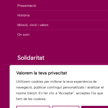
Presentació
Història
Missió, visió i valors
On som
Solidaritat
Uneix-te al Voluntariat
Valorem la teva privacitat
Accions de Solidaritat
Utilitzem cookies per millorar la teva experiència de
navegació, publicar contingut personalitzats i analitzar el
Cooperació Internacional
nostre trànsit. En fer clic a "Acceptar", acceptes l'ús que
fem de les cookies.