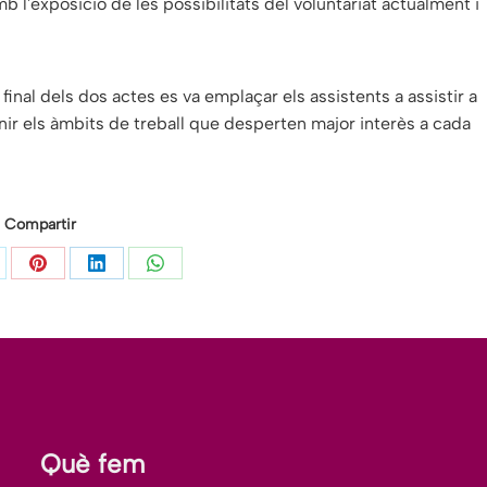
amb l'exposició de les possibilitats del voluntariat actualment i
 final dels dos actes es va emplaçar els assistents a assistir a
nir els àmbits de treball que desperten major interès a cada
Compartir
are
Share
Share
Share
on
on
on
itter
Pinterest
LinkedIn
WhatsApp
Què fem