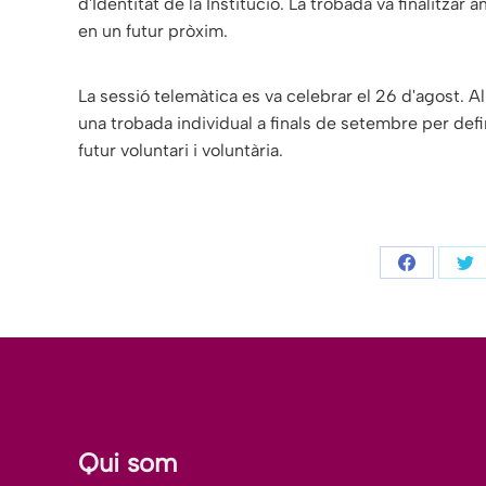
d'Identitat de la Institució. La trobada va finalitzar 
en un futur pròxim.
La sessió telemàtica es va celebrar el 26 d'agost. Al
una trobada individual a finals de setembre per defi
futur voluntari i voluntària.
Share
Sh
on
on
Facebook
Tw
Qui som