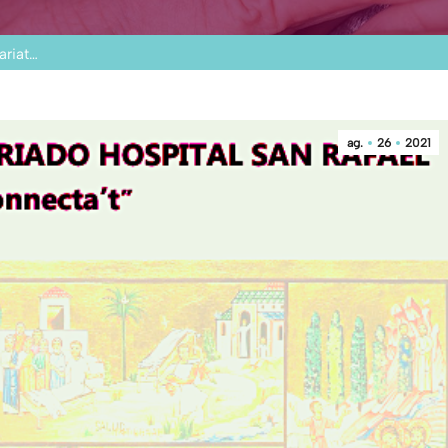
ariat…
ag.
26
2021