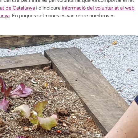
 del creixent interès pel voluntariat que va comportar el fet
riat de Catalunya
i d'incloure
informació del voluntariat al web
lunya
. En poques setmanes es van rebre nombroses