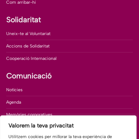
Com arribar-hi
Solidaritat
Uneix-te al Voluntariat
Accions de Solidaritat
Cooperació Internacional
Comunicació
Notícies
Agenda
Memòries corporatives
Valorem la teva privacitat
Departament de comunicació
Utilitzem cookies per millorar la teva experiència de