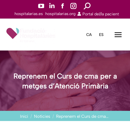
YouTube
Linkedin
Facebook
Instagram
Search:
hospitalarias.es
hospitalarias.org
Portal del/la pacient
page
page
page
page
opens
opens
opens
opens
in
in
in
in
CA
ES
new
new
new
new
window
window
window
window
Reprenem el Curs de cma per a
metges d’Atenció Primària
You are here:
Inici
Notícies
Reprenem el Curs de cma…