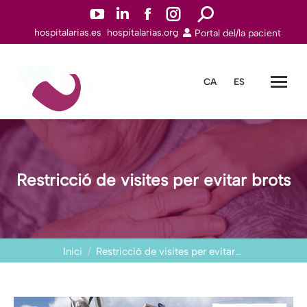
YouTube
Linkedin
Facebook
Instagram
Search:
hospitalarias.es
hospitalarias.org
Portal del/la pacient
page
page
page
page
opens
opens
opens
opens
in
in
in
in
CA
ES
new
new
new
new
window
window
window
window
Restricció de visites per evitar brots
You are here:
Inici
Restricció de visites per evitar…