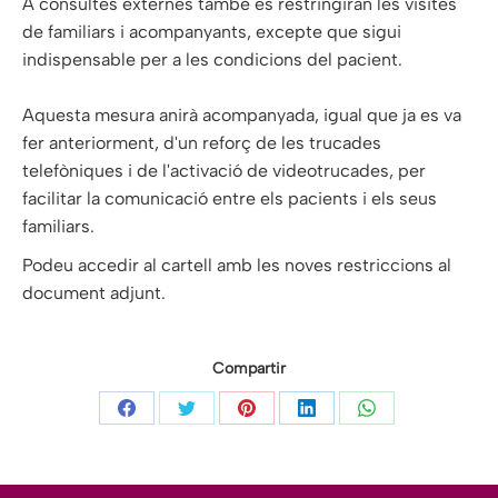
A consultes externes també es restringiran les visites
de familiars i acompanyants, excepte que sigui
indispensable per a les condicions del pacient.
Aquesta mesura anirà acompanyada, igual que ja es va
fer anteriorment, d'un reforç de les trucades
telefòniques i de l'activació de videotrucades, per
facilitar la comunicació entre els pacients i els seus
familiars.
Podeu accedir al cartell amb les noves restriccions al
document adjunt.
Compartir
Share
Share
Share
Share
Share
on
on
on
on
on
Facebook
Twitter
Pinterest
LinkedIn
WhatsApp