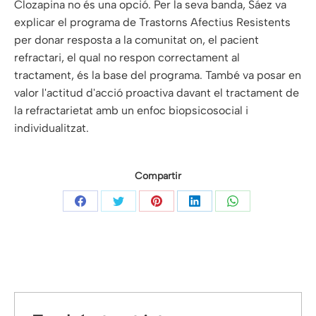
Clozapina no és una opció. Per la seva banda, Sáez va
explicar el programa de Trastorns Afectius Resistents
per donar resposta a la comunitat on, el pacient
refractari, el qual no respon correctament al
tractament, és la base del programa. També va posar en
valor l'actitud d'acció proactiva davant el tractament de
la refractarietat amb un enfoc biopsicosocial i
individualitzat.
Compartir
Share
Share
Share
Share
Share
on
on
on
on
on
Facebook
Twitter
Pinterest
LinkedIn
WhatsApp