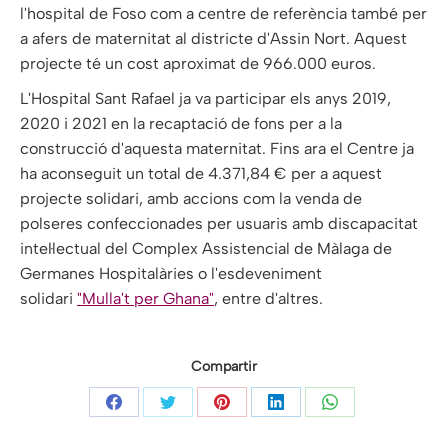
l'hospital de Foso com a centre de referència també per
a afers de maternitat al districte d'Assin Nort. Aquest
projecte té un cost aproximat de 966.000 euros.
L'Hospital Sant Rafael ja va participar els anys 2019,
2020 i 2021 en la recaptació de fons per a la
construcció d'aquesta maternitat. Fins ara el Centre ja
ha aconseguit un total de 4.371,84 € per a aquest
projecte solidari, amb accions com la venda de
polseres confeccionades per usuaris amb discapacitat
intel·lectual del Complex Assistencial de Màlaga de
Germanes Hospitalàries o l'esdeveniment
solidari
"Mulla't per Ghana"
, entre d'altres.
Compartir
Share
Share
Share
Share
Share
on
on
on
on
on