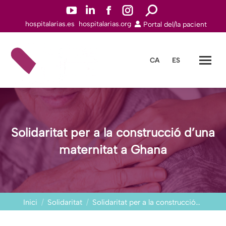
YouTube
Linkedin
Facebook
Instagram
Search:
hospitalarias.es
hospitalarias.org
Portal del/la pacient
page
page
page
page
opens
opens
opens
opens
in
in
in
in
CA
ES
new
new
new
new
window
window
window
window
Solidaritat per a la construcció d’una
maternitat a Ghana
You are here:
Inici
Solidaritat
Solidaritat per a la construcció…