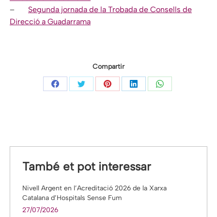
–
Segunda jornada de la Trobada de Consells de
Direcció a Guadarrama
Compartir
Share
Share
Share
Share
Share
on
on
on
on
on
Facebook
Twitter
Pinterest
LinkedIn
WhatsApp
També et pot interessar
Nivell Argent en l’Acreditació 2026 de la Xarxa
Catalana d’Hospitals Sense Fum
27/07/2026