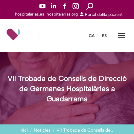
YouTube
Linkedin
Facebook
Instagram
Search:
hospitalarias.es
hospitalarias.org
Portal del/la pacient
page
page
page
page
opens
opens
opens
opens
in
in
in
in
CA
ES
new
new
new
new
window
window
window
window
VII Trobada de Consells de Direcció
de Germanes Hospitalàries a
Guadarrama
You are here:
Inici
Notícies
VII Trobada de Consells de…