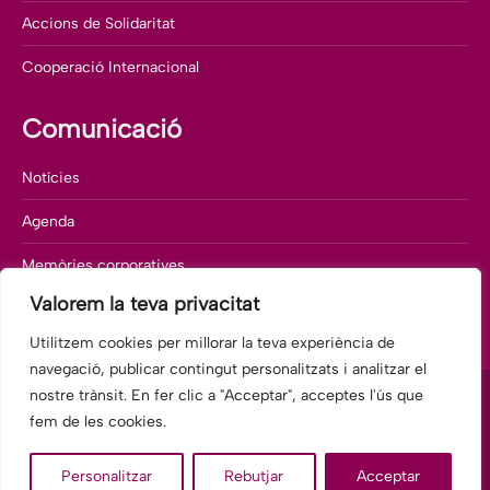
Accions de Solidaritat
Cooperació Internacional
Comunicació
Notícies
Agenda
Memòries corporatives
Valorem la teva privacitat
Departament de comunicació
Utilitzem cookies per millorar la teva experiència de
navegació, publicar contingut personalitzats i analitzar el
nostre trànsit. En fer clic a "Acceptar", acceptes l'ús que
fem de les cookies.
© 2025 Fundació Hospitalàries Barcelona-Hospital General, antic
Personalitzar
Rebutjar
Acceptar
Hospital Sant Rafael.