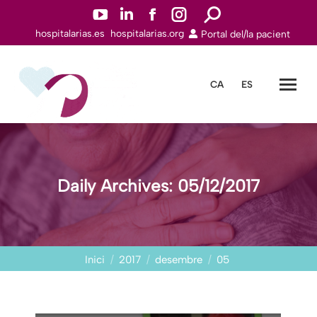
YouTube
Linkedin
Facebook
Instagram
Search:
hospitalarias.es
hospitalarias.org
Portal del/la pacient
page
page
page
page
opens
opens
opens
opens
in
in
in
in
CA
ES
new
new
new
new
window
window
window
window
Daily Archives:
05/12/2017
You are here:
Inici
2017
desembre
05