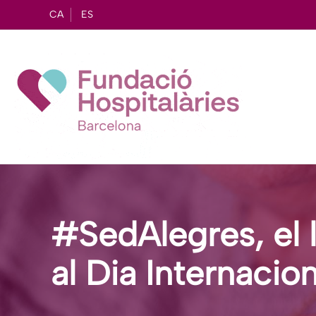
CA
ES
#SedAlegres, el 
al Dia Internacion