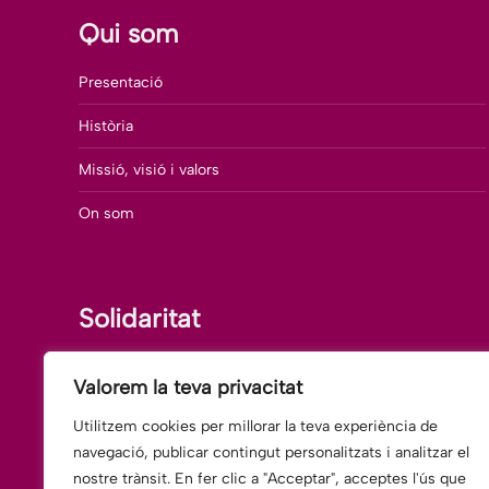
Qui som
Presentació
Història
Missió, visió i valors
On som
Solidaritat
Uneix-te al Voluntariat
Valorem la teva privacitat
Accions de Solidaritat
Utilitzem cookies per millorar la teva experiència de
navegació, publicar contingut personalitzats i analitzar el
Cooperació Internacional
nostre trànsit. En fer clic a "Acceptar", acceptes l'ús que