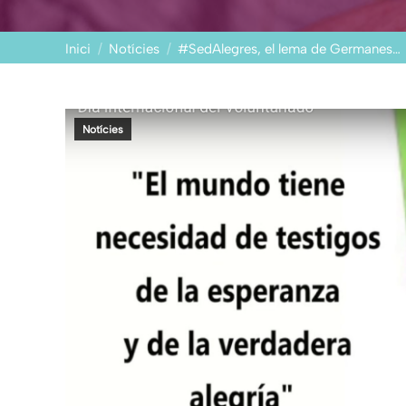
You are here:
Inici
Notícies
#SedAlegres, el lema de Germanes…
Notícies