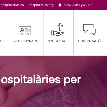
:
hospitalarias.es
hospitalarias.org
Portal del/la pacient
A
PROFESSIONALS
SOLIDARITAT
COMUNICACIÓ
spitalàries per