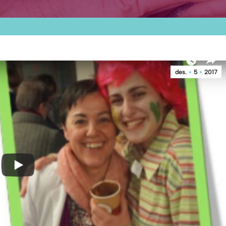
des.
5
2017