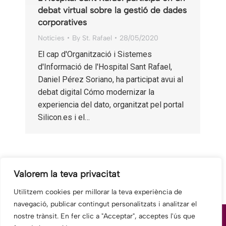
debat virtual sobre la gestió de dades
corporatives
Notícies
By
St. Rafael
28/05/2020
El cap d'Organització i Sistemes
d'Informació de l'Hospital Sant Rafael,
Daniel Pérez Soriano, ha participat avui al
debat digital Cómo modernizar la
experiencia del dato, organitzat pel portal
Silicon.es i el…
1
2
3
→
Valorem la teva privacitat
Utilitzem cookies per millorar la teva experiència de
navegació, publicar contingut personalitzats i analitzar el
nostre trànsit. En fer clic a "Acceptar", acceptes l'ús que